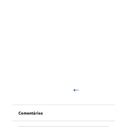
Comentários