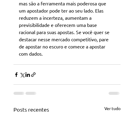
mas são a ferramenta mais poderosa que 
um apostador pode ter ao seu lado. Elas 
reduzem a incerteza, aumentam a 
previsibilidade e oferecem uma base 
racional para suas apostas. Se você quer se 
destacar nesse mercado competitivo, pare 
de apostar no escuro e comece a apostar 
com dados.
Ver tudo
Posts recentes