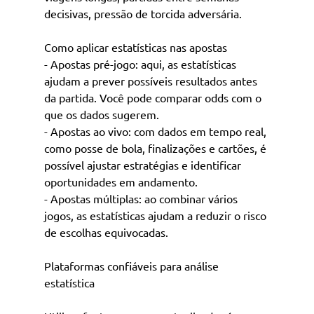
decisivas, pressão de torcida adversária.
Como aplicar estatísticas nas apostas
- Apostas pré-jogo: aqui, as estatísticas 
ajudam a prever possíveis resultados antes 
da partida. Você pode comparar odds com o 
que os dados sugerem.
- Apostas ao vivo: com dados em tempo real, 
como posse de bola, finalizações e cartões, é 
possível ajustar estratégias e identificar 
oportunidades em andamento.
- Apostas múltiplas: ao combinar vários 
jogos, as estatísticas ajudam a reduzir o risco 
de escolhas equivocadas.
Plataformas confiáveis para análise 
estatística