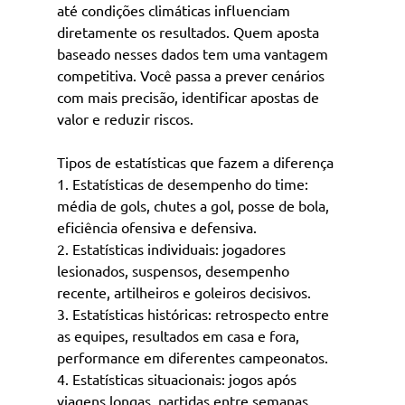
até condições climáticas influenciam 
diretamente os resultados. Quem aposta 
baseado nesses dados tem uma vantagem 
competitiva. Você passa a prever cenários 
com mais precisão, identificar apostas de 
valor e reduzir riscos.
Tipos de estatísticas que fazem a diferença
1. Estatísticas de desempenho do time: 
média de gols, chutes a gol, posse de bola, 
eficiência ofensiva e defensiva.
2. Estatísticas individuais: jogadores 
lesionados, suspensos, desempenho 
recente, artilheiros e goleiros decisivos.
3. Estatísticas históricas: retrospecto entre 
as equipes, resultados em casa e fora, 
performance em diferentes campeonatos.
4. Estatísticas situacionais: jogos após 
viagens longas, partidas entre semanas 