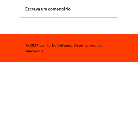
Escreva um comentário
Apostando em Playoffs: Estratégias
Específicas
​​© 2024 por Turbo Bettings. Desenvolvido por
Innove CB.