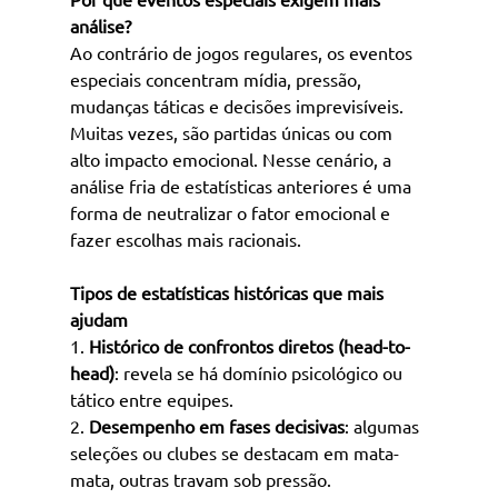
análise?
Ao contrário de jogos regulares, os eventos 
especiais concentram mídia, pressão, 
mudanças táticas e decisões imprevisíveis. 
Muitas vezes, são partidas únicas ou com 
alto impacto emocional. Nesse cenário, a 
análise fria de estatísticas anteriores é uma 
forma de neutralizar o fator emocional e 
fazer escolhas mais racionais.
Tipos de estatísticas históricas que mais 
ajudam
1. 
Histórico de confrontos diretos (head-to-
head)
: revela se há domínio psicológico ou 
tático entre equipes.
2. 
Desempenho em fases decisivas
: algumas 
seleções ou clubes se destacam em mata-
mata, outras travam sob pressão.