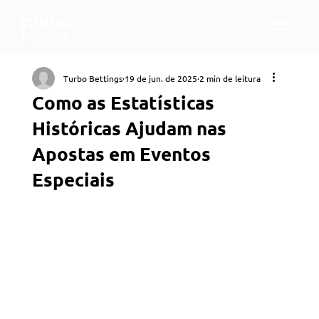
Turbo Bettings
19 de jun. de 2025
2 min de leitura
Como as Estatísticas
Históricas Ajudam nas
Apostas em Eventos
Especiais