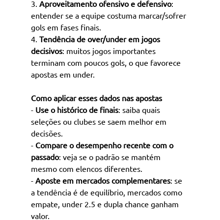
3. 
Aproveitamento ofensivo e defensivo
: 
entender se a equipe costuma marcar/sofrer 
gols em fases finais.
4. 
Tendência de over/under em jogos 
decisivos
: muitos jogos importantes 
terminam com poucos gols, o que favorece 
apostas em under.
Como aplicar esses dados nas apostas
- 
Use o histórico de finais
: saiba quais 
seleções ou clubes se saem melhor em 
decisões.
- 
Compare o desempenho recente com o 
passado
: veja se o padrão se mantém 
mesmo com elencos diferentes.
- 
Aposte em mercados complementares
: se 
a tendência é de equilíbrio, mercados como 
empate, under 2.5 e dupla chance ganham 
valor.