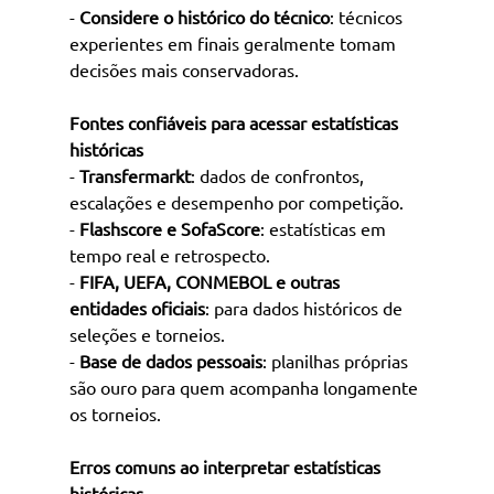
- 
Considere o histórico do técnico
: técnicos 
experientes em finais geralmente tomam 
decisões mais conservadoras.
Fontes confiáveis para acessar estatísticas 
históricas
- 
Transfermarkt
: dados de confrontos, 
escalações e desempenho por competição.
- 
Flashscore e SofaScore
: estatísticas em 
tempo real e retrospecto.
- 
FIFA, UEFA, CONMEBOL e outras 
entidades oficiais
: para dados históricos de 
seleções e torneios.
- 
Base de dados pessoais
: planilhas próprias 
são ouro para quem acompanha longamente 
os torneios.
Erros comuns ao interpretar estatísticas 
históricas