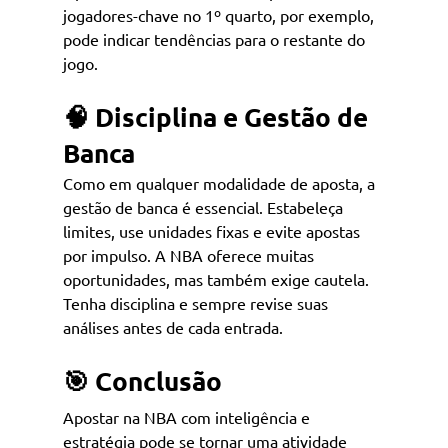
jogadores-chave no 1º quarto, por exemplo, 
pode indicar tendências para o restante do 
jogo.
🧠 Disciplina e Gestão de 
Banca
Como em qualquer modalidade de aposta, a 
gestão de banca é essencial. Estabeleça 
limites, use unidades fixas e evite apostas 
por impulso. A NBA oferece muitas 
oportunidades, mas também exige cautela. 
Tenha disciplina e sempre revise suas 
análises antes de cada entrada.
🎯 Conclusão
Apostar na NBA com inteligência e 
estratégia pode se tornar uma atividade 