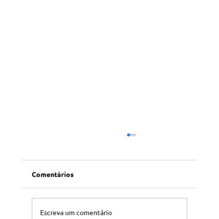
Comentários
Escreva um comentário