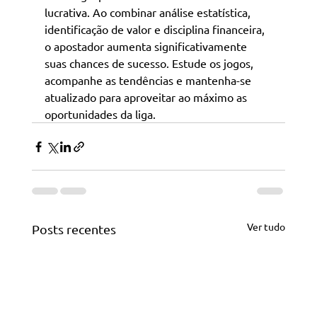
lucrativa. Ao combinar análise estatística, 
identificação de valor e disciplina financeira, 
o apostador aumenta significativamente 
suas chances de sucesso. Estude os jogos, 
acompanhe as tendências e mantenha-se 
atualizado para aproveitar ao máximo as 
oportunidades da liga.
Ver tudo
Posts recentes