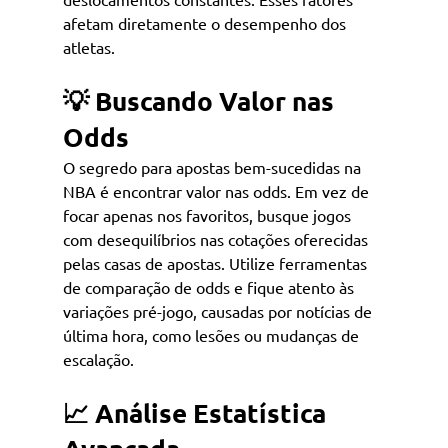
afetam diretamente o desempenho dos 
atletas.
💡 Buscando Valor nas 
Odds
O segredo para apostas bem-sucedidas na 
NBA é encontrar valor nas odds. Em vez de 
focar apenas nos favoritos, busque jogos 
com desequilíbrios nas cotações oferecidas 
pelas casas de apostas. Utilize ferramentas 
de comparação de odds e fique atento às 
variações pré-jogo, causadas por notícias de 
última hora, como lesões ou mudanças de 
escalação.
📈 Análise Estatística 