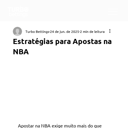
Turbo Bettings
24 de jun. de 2025
2 min de leitura
Estratégias para Apostas na
NBA
Apostar na NBA exige muito mais do que 