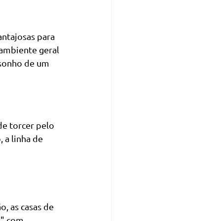
ntajosas para 
ambiente geral 
 sonho de um 
e torcer pelo 
 a linha de 
, as casas de 
s" com 