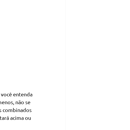
 você entenda 
enos, não se 
as combinados 
tará acima ou 