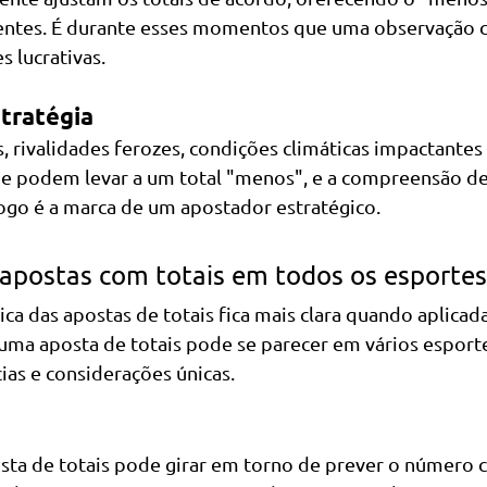
entes. É durante esses momentos que uma observação 
s lucrativas.
tratégia
, rivalidades ferozes, condições climáticas impactantes
que podem levar a um total "menos", e a compreensão d
ogo é a marca de um apostador estratégico.
apostas com totais em todos os esportes
a das apostas de totais fica mais clara quando aplicad
uma aposta de totais pode se parecer em vários esporte
ias e considerações únicas.
sta de totais pode girar em torno de prever o número