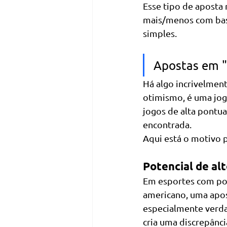
Esse tipo de aposta 
mais/menos com base
simples.
Apostas em 
Há algo incrivelmen
otimismo, é uma joga
jogos de alta pontu
encontrada.
Aqui está o motivo 
Potencial de al
Em esportes com pot
americano, uma apost
especialmente verda
cria uma discrepânci