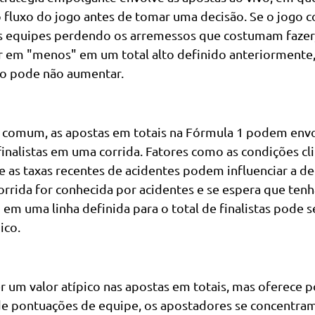
 fluxo do jogo antes de tomar uma decisão. Se o jogo 
s equipes perdendo os arremessos que costumam fazer
r em "menos" em um total alto definido anteriormente
ão pode não aumentar.
 comum, as apostas em totais na Fórmula 1 podem envo
inalistas em uma corrida. Fatores como as condições cli
 e as taxas recentes de acidentes podem influenciar a d
orrida for conhecida por acidentes e se espera que ten
m uma linha definida para o total de finalistas pode s
ico.
 um valor atípico nas apostas em totais, mas oferece p
 de pontuações de equipe, os apostadores se concentram