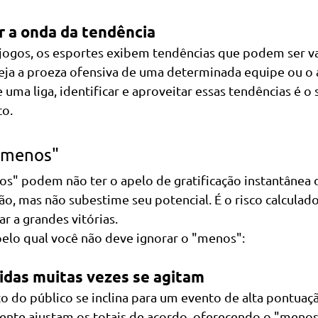
 a onda da tendência
jogos, os esportes exibem tendências que podem ser va
Seja a proeza ofensiva de uma determinada equipe ou o 
 uma liga, identificar e aproveitar essas tendências é o
co.
"menos"
s" podem não ter o apelo de gratificação instantânea d
ão, mas não subestime seu potencial. É o risco calculado,
r a grandes vitórias.
pelo qual você não deve ignorar o "menos":
cidas muitas vezes se agitam
do público se inclina para um evento de alta pontuação
nte ajustam os totais de acordo, oferecendo o "meno