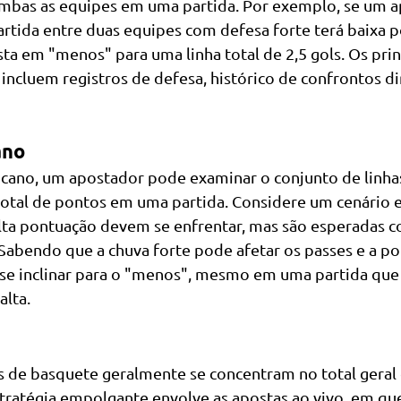
mbas as equipes em uma partida. Por exemplo, se um a
rtida entre duas equipes com defesa forte terá baixa p
a em "menos" para uma linha total de 2,5 gols. Os princ
ncluem registros de defesa, histórico de confrontos di
ano
icano, um apostador pode examinar o conjunto de linha
otal de pontos em uma partida. Considere um cenário 
lta pontuação devem se enfrentar, mas são esperadas c
 Sabendo que a chuva forte pode afetar os passes e a po
se inclinar para o "menos", mesmo em uma partida qu
lta.
is de basquete geralmente se concentram no total geral
tratégia empolgante envolve as apostas ao vivo, em qu