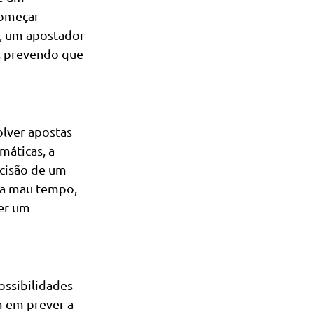
começar 
, um apostador 
, prevendo que 
lver apostas 
máticas, a 
ecisão de um 
ha mau tempo, 
er um 
ossibilidades 
 em prever a 