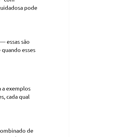
cuidadosa pode 
 — essas são 
e quando esses 
a a exemplos 
s, cada qual 
 combinado de 