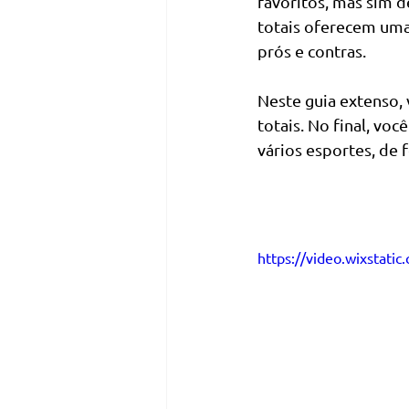
favoritos, mas sim d
totais oferecem uma
prós e contras.
Neste guia extenso,
totais. No final, vo
vários esportes, de
https://video.wixsta