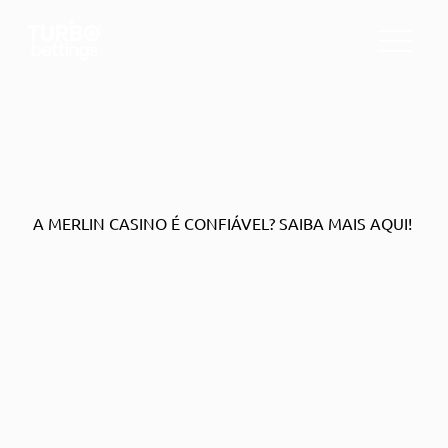
A MERLIN CASINO É CONFIÁVEL? SAIBA MAIS AQUI!