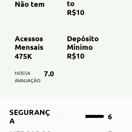
to
Não tem
R$10
Acessos
Depósito
Mensais
Mínimo
R$10
475K
7.0
NOSSA
AVALIAÇÃO
SEGURANÇ
6
A