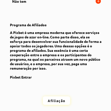
Não tem
Programa de Afiliados
A Pixbet é uma empresa moderna que oferece serviços
de jogos de azar on-line. Como parte disso, ela se
esforça para desenvolver sua funcionalidade de forma a
apoiar todos os jogadores. Uma dessas opções é o
programa de afiliados. Sua essência é uma certa
cooperação entre a empresa e os participantes do
programa, na qual os parceiros atraem um novo público
de usuários, e a empresa, por sua vez, paga uma
remuneração por isso.
Pixbet Entrar
Afiliação