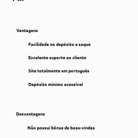
Vantagens
Facilidade no depósito e saque
Excelente suporte ao cliente
Site totalmente em português
Depósito mínimo acessível
Desvantagens
Não possui bônus de boas-vindas