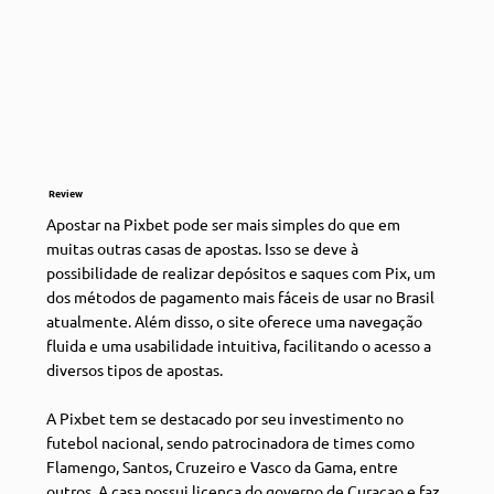
Review
Apostar na Pixbet pode ser mais simples do que em
muitas outras casas de apostas. Isso se deve à
possibilidade de realizar depósitos e saques com Pix, um
dos métodos de pagamento mais fáceis de usar no Brasil
atualmente. Além disso, o site oferece uma navegação
fluida e uma usabilidade intuitiva, facilitando o acesso a
diversos tipos de apostas.
A Pixbet tem se destacado por seu investimento no
futebol nacional, sendo patrocinadora de times como
Flamengo, Santos, Cruzeiro e Vasco da Gama, entre
outros. A casa possui licença do governo de Curaçao e faz