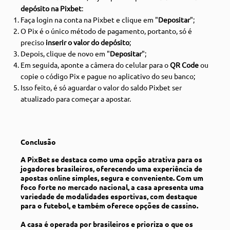
depósito na Pixbet
:
Faça login na conta na Pixbet e clique em "
Depositar
";
O Pix é o único método de pagamento, portanto, só é
preciso
inserir o valor do depósito
;
Depois, clique de novo em "
Depositar
";
Em seguida, aponte a câmera do celular para o
QR Code
ou
copie o código Pix e pague no aplicativo do seu banco;
Isso feito, é só aguardar o valor do saldo Pixbet ser
atualizado para começar a apostar.
Conclusão
A PixBet se destaca como uma opção atrativa para os
jogadores brasileiros, oferecendo uma experiência de
apostas online simples, segura e conveniente. Com um
foco forte no mercado nacional, a casa apresenta uma
variedade de modalidades esportivas, com destaque
para o futebol, e também oferece opções de cassino.
A casa é operada por brasileiros e prioriza o que os